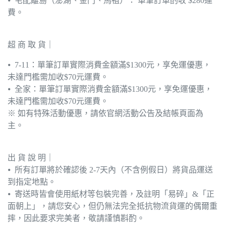
⦁ 宅配離島（澎湖、金門、馬祖）： 單筆訂單酌收 $280運
費。
超 商 取 貨｜
⦁ 7-11：單筆訂單實際消費金額滿$1300元，享免運優惠，
未達門檻需加收$70元運費。
⦁ 全家：單筆訂單實際消費金額滿$1300元，享免運優惠，
未達門檻需加收$70元運費。
※ 如有特殊活動優惠，請依官網活動公告及結帳頁面為
主。
出 貨 說 明｜
⦁ 所有訂單將於確認後 2-7天內（不含例假日）將貨品運送
到指定地點。
⦁ 寄送時皆會使用紙材等包裝完善，及註明「易碎」&「正
面朝上」，請您安心，但仍無法完全抵抗物流貨運的偶爾重
摔，因此要求完美者，敬請謹慎斟酌。