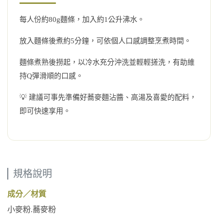
每人份約80g麵條，加入約1公升沸水。
放入麵條後煮約5分鐘，可依個人口感調整烹煮時間。
麵條煮熟後撈起，以冷水充分沖洗並輕輕搓洗，有助維
持Q彈滑順的口感。
💡 建議可事先準備好蕎麥麵沾醬、高湯及喜愛的配料，
即可快速享用。
規格說明
成分／材質
小麥粉.蕎麥粉