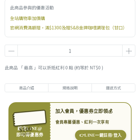
此商品參與的優惠活動
全站購物車加價購
官網消費滿額贈，滿$1300及贈S&B金牌咖哩調理包（甘口）
此商品 「 最高 」可以折抵紅利
0
點 (約等於
NT$0
)
商品介紹
規格說明
運送方式
加入會員，優惠券立即領💰
會員專屬優惠、紅利一次享有
$100
綁定LINE@
COUPON
即可得優惠券
👉LINE一鍵註冊/登入