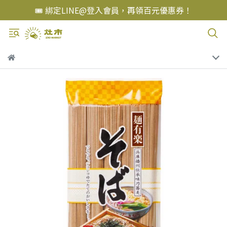
🎟️ 綁定LINE@登入會員，再領百元優惠券！