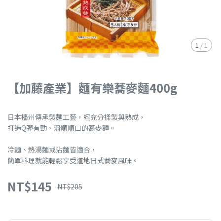
1
/
1
【加藤產業】麵有樂蕎麥麵400g
日本播州傳承製麵工藝，經充分揉製與熟成，
打造Q彈有勁、滑順順口的蕎麥麵。
冷麵、熱湯麵或沾麵皆適合，
簡單料理就能輕鬆享受道地日式蕎麥風味。
NT$145
NT$205