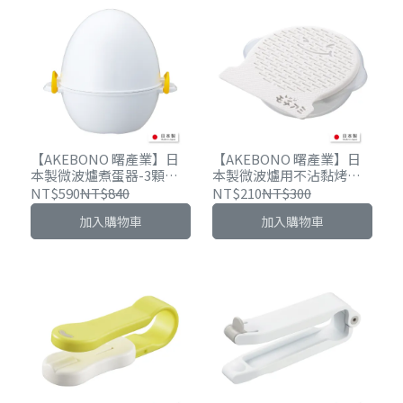
【AKEBONO 曙產業】日
【AKEBONO 曙產業】日
本製微波爐煮蛋器-3顆蛋
本製微波爐用不沾黏烤麻
用
糬盤組（附碗）
NT$590
NT$840
NT$210
NT$300
加入購物車
加入購物車