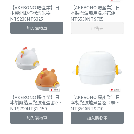
【AKEBONO 曙產業】日
【AKEBONO 曙產業】日
本製網形棒狀洗米器
本製微波爐用爆米花組
（附湯匙、刮刀）
NT$230
NT$325
NT$550
NT$785
加入購物車
已售完
【AKEBONO 曙產業】日
【AKEBONO 曙產業】日
本製雞造型微波煮蛋器(4
本製微波爐煮蛋器-2顆蛋
顆用)-雙色可選
用
NT$799
NT$1,150
NT$500
NT$710
加入購物車
加入購物車