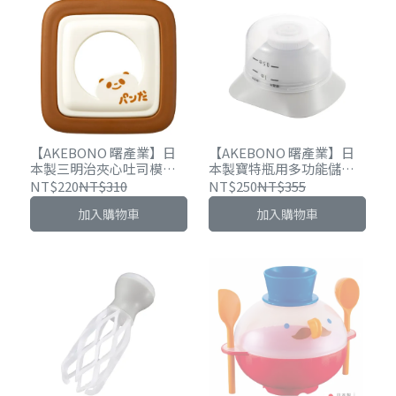
【AKEBONO 曙產業】日
【AKEBONO 曙產業】日
本製三明治夾心吐司模具-
本製寶特瓶用多功能儲米
方形
蓋/漏斗/量米杯
NT$220
NT$310
NT$250
NT$355
加入購物車
加入購物車