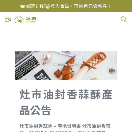
🎟️ 綁定LINE@登入會員，再領百元優惠券！
灶市油封香蒜酥產
品公告
灶市油封香蒜酥 – 產地聲明書 灶市油封香蒜