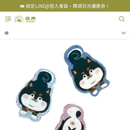
👑 會員消費享紅利回饋，可兌換精選好禮！