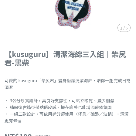
1
/
5
【kusuguru】清潔海綿三入組｜柴尻
君-黑柴
可愛的 kusuguru「柴尻君」變身廚房清潔海綿，陪你一起完成日常
清潔
• 3公分厚實設計，具良好支撐性，可站立晾乾、減少悶濕
• 繽紛復古造型帶點俏皮感，擺在廚房也能增添療癒氛圍
• 一組三款設計，可依用途分類使用（杯具／碗盤／油鍋），清潔
更有條理