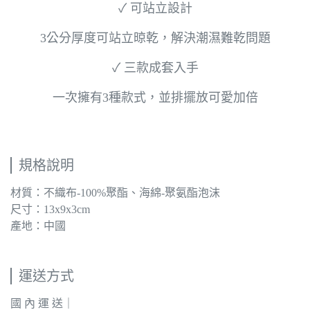
✓ 可站立設計
3公分厚度可站立晾乾，解決潮濕難乾問題
✓ 三款成套入手
一次擁有3種款式，並排擺放可愛加倍
規格說明
材質：不織布-100%聚酯、海綿-聚氨酯泡沫
尺寸：13x9x3cm
產地：中國
運送方式
國 內 運 送｜