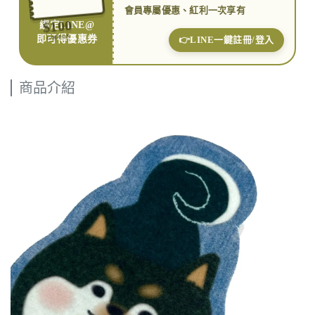
會員專屬優惠、紅利一次享有
$100
綁定LINE@
COUPON
即可得優惠券
👉LINE一鍵註冊/登入
商品介紹