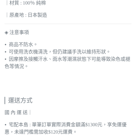
｜材質 : 100％ 純棉
｜原產地 : 日本製造
◈ 注意事項
⦁ 商品不防水。
⦁ 可使用洗衣機清洗，但仍建議手洗以維持形狀。
⦁ 因摩擦及接觸汗水、雨水等潮濕狀態下可能導致染色或褪
色等情況。
運送方式
國 內 運 送｜
⦁ 宅配本島 : 單筆訂單實際消費金額滿$1300元，享免運優
惠，未達門檻需加收$120元運費。