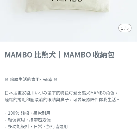
1
/
5
MAMBO 比熊犬｜MAMBO 收納包
🎀 點綴生活的實用小確幸 🎀
日本插畫家塩川いづみ筆下的特色可愛比熊犬MAMBO角色。
蓬鬆的捲毛和圓滾滾的眼睛與鼻子，可愛療癒陪伴你我生活。
⬪ 100% 純棉，柔軟耐用
⬪ 輕便實用，攜帶超方便
⬪ 多功能設計，日常、旅行皆適用