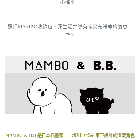
小確幸。
選擇MAMBO收納包，讓生活井然有序又充滿療癒氣息！
🐾✨
MAMBO & B.B 是日本插畫家——塩川いづみ 筆下設計的溫暖角色