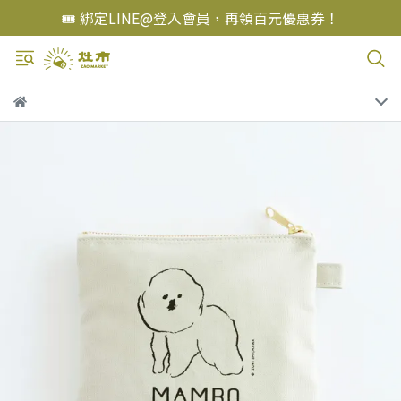
🎟️ 綁定LINE@登入會員，再領百元優惠券！