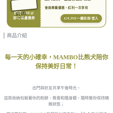
會員專屬優惠、紅利一次享有
$100
綁定LINE@
COUPON
即可得優惠券
👉LINE一鍵註冊/登入
商品介紹
每一天的小確幸，MAMBO比熊犬陪你
保持美好日常！
出門與好友共享午後時光，
這款收納包裝著你的粉餅、唇膏和隨身鏡，隨時幫你保持精
緻狀態；