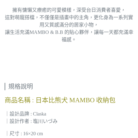
擁有慵懶又療癒的可愛模樣，深受台日消費者喜愛，
這對萌寵搭檔，不僅僅是插畫中的主角，更化身為一系列實
用又質感滿分的居家小物，
讓生活充滿MAMBO & B.B 的貼心夥伴，讓每一天都充滿幸
福感。
規格說明
商品名稱 : 日本比熊犬 MAMBO 收納包
｜設計品牌 : Claska
｜設計作者 : 塩川いづみ
｜尺寸 : 16×20 cm