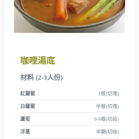
咖哩湯底
材料 (2-3人份)
紅蘿蔔
1根(切塊)
白蘿蔔
半根(切塊)
蘆筍
6-8根(切段)
洋蔥
半顆(切絲)