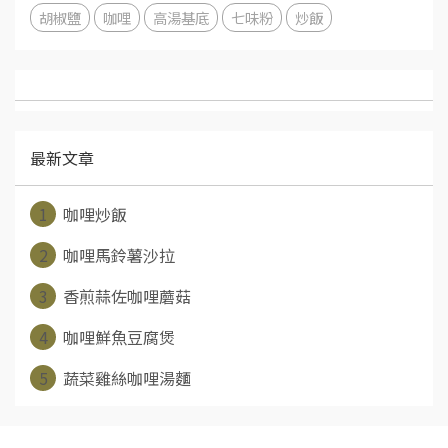
胡椒鹽
咖哩
高湯基底
七味粉
炒飯
最新文章
1
咖哩炒飯
2
咖哩馬鈴薯沙拉
3
香煎蒜佐咖哩蘑菇
4
咖哩鮮魚豆腐煲
5
蔬菜雞絲咖哩湯麵