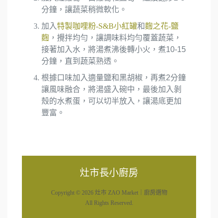
分鐘，讓蔬菜稍微軟化。
加入
特製咖哩粉-S&B小紅罐
和
麴之花-鹽
麴
，攪拌均勻，讓調味料均勻覆蓋蔬菜，
接著加入水，將湯煮沸後轉小火，煮10-15
分鐘，直到蔬菜熟透。
根據口味加入適量鹽和黑胡椒，再煮2分鐘
讓風味融合，將湯盛入碗中，最後加入剝
殼的水煮蛋，可以切半放入，讓湯底更加
豐富。
灶市長小廚房
Copyright © 2026 灶市 ZAO Market｜廚房選物
All Rights Reserved.