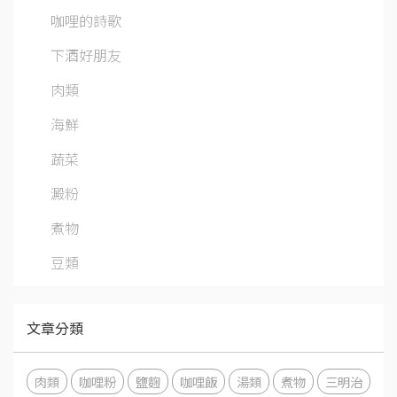
咖哩的詩歌
下酒好朋友
肉類
海鮮
蔬菜
澱粉
煮物
豆類
文章分類
肉類
咖哩粉
鹽麴
咖哩飯
湯類
煮物
三明治