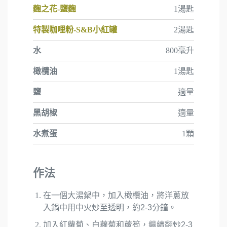
麴之花-鹽麴
1湯匙
特製咖哩粉-S&B小紅罐
2湯匙
水
800毫升
橄欖油
1湯匙
鹽
適量
黑胡椒
適量
水煮蛋
1顆
作法
在一個大湯鍋中，加入橄欖油，將洋蔥放
入鍋中用中火炒至透明，約2-3分鐘。
加入紅蘿蔔、白蘿蔔和蘆筍，繼續翻炒2-3