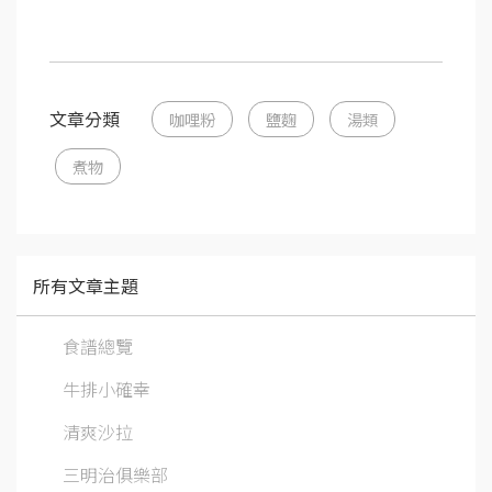
文章分類
咖哩粉
鹽麴
湯類
煮物
所有文章主題
食譜總覽
牛排小確幸
清爽沙拉
三明治俱樂部