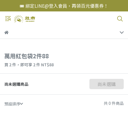
🎟️ 綁定LINE@登入會員，再領百元優惠券！
萬用紅包袋2件88
買 2 件，
即可享 2 件
NT$88
尚未選購
尚未選購商品
共 0 件商品
預設排序