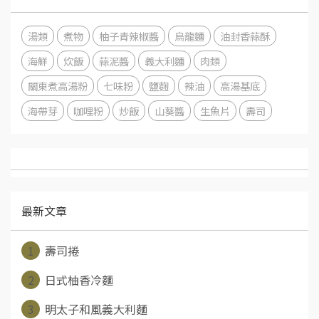
湯類
煮物
柚子青辣椒醬
烏龍麵
油封香蒜酥
海鮮
炊飯
蒜泥醬
義大利麵
肉類
關東煮高湯粉
七味粉
鹽麴
辣油
高湯基底
海帶芽
咖哩粉
炒飯
山葵醬
生魚片
壽司
最新文章
1
壽司捲
2
日式柚香冷麵
3
明太子和風義大利麵