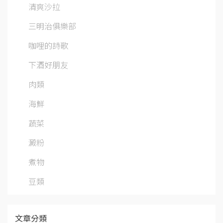
清爽沙拉
三明治俱樂部
咖哩的詩歌
下酒好朋友
肉類
海鮮
蔬菜
澱粉
煮物
豆類
文章分類