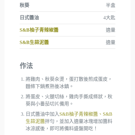
秋葵
半盒
日式醬油
4大匙
S&B柚子青辣椒醬
適量
S&B生蒜泥醬
適量
作法
將雞肉、秋葵汆燙，蛋打散後煎成蛋皮，
麵條下鍋煮熟後冰鎮。
將蛋皮、火腿切絲，雞肉手撕成條狀，秋
葵與小番茄切片備用。
日式醬油中加入
S&B柚子青辣椒醬
、
S&B
生蒜泥醬
拌勻，並加入適量冰塊增加醬料
冰涼感後，即可將備料盛盤開吃！